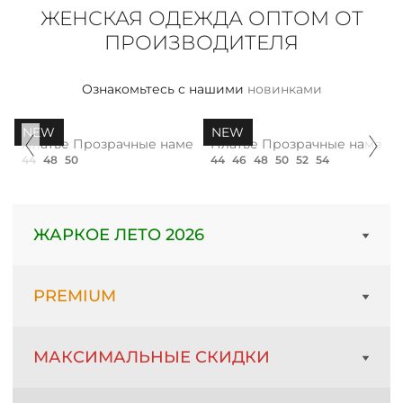
ЖЕНСКАЯ ОДЕЖДА ОПТОМ ОТ
КОНТАКТЫ
ПРОИЗВОДИТЕЛЯ
ЖУРНАЛ
Ознакомьтесь с нашими
новинками
NEW
NEW
О НАС
 блэк нью
Платье Прозрачные намерения, сирень топ
Платье Прозрачные намерен
44
48
50
44
46
48
50
52
54
СКИДКИ
ЖАРКОЕ ЛЕТО 2026
ЧАСТО ЗАДАВАЕМЫЕ ВОПРОСЫ
PREMIUM
ОПТОВЫМ ПОКУПАТЕЛЯМ
РОЗНИЧНЫМ ПОКУПАТЕЛЯМ
МАКСИМАЛЬНЫЕ СКИДКИ