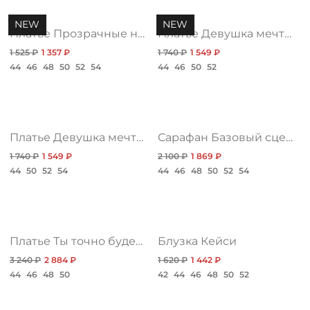
NEW
NEW
Платье Прозрачные намерения, дизайн топ
Платье Девушка мечты, чарующая нью
1 525 ₽
1 357 ₽
1 740 ₽
1 549 ₽
44
46
48
50
52
54
44
46
50
52
Платье Девушка мечты, грация нью
Сарафан Базовый сценарий, бордо
1 740 ₽
1 549 ₽
2 100 ₽
1 869 ₽
44
50
52
54
44
46
48
50
52
54
Платье Ты точно будешь моим
Блузка Кейси
3 240 ₽
2 884 ₽
1 620 ₽
1 442 ₽
44
46
48
50
42
44
46
48
50
52