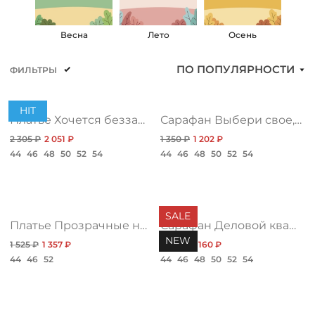
КОНТАКТЫ
а
Весна
Лето
Осень
ЖУРНАЛ
ПО ПОПУЛЯРНОСТИ
ФИЛЬТРЫ
О НАС
HIT
Платье Хочется беззаботности, топ
Сарафан Выбери свое, лайт хит
2 305 ₽
2 051 ₽
1 350 ₽
1 202 ₽
СКИДКИ
44
46
48
50
52
54
44
46
48
50
52
54
ЧАСТО ЗАДАВАЕМЫЕ ВОПРОСЫ
SALE
Платье Прозрачные намерения, дива топ
Сарафан Деловой квартал, нью клетка
ОПТОВЫМ ПОКУПАТЕЛЯМ
NEW
1 525 ₽
1 357 ₽
1 525 ₽
1 160 ₽
44
46
52
44
46
48
50
52
54
РОЗНИЧНЫМ ПОКУПАТЕЛЯМ