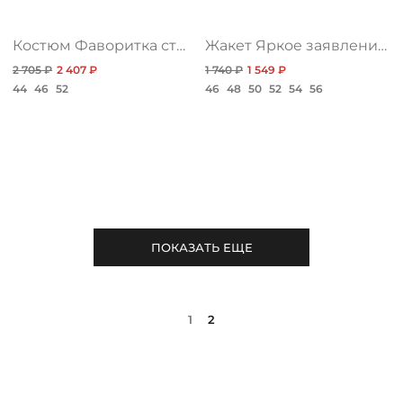
Костюм Фаворитка стиля, имидж
Жакет Яркое заявление, браво
2 705 ₽
2 407 ₽
1 740 ₽
1 549 ₽
44
46
52
46
48
50
52
54
56
ПОКАЗАТЬ ЕЩЕ
1
2