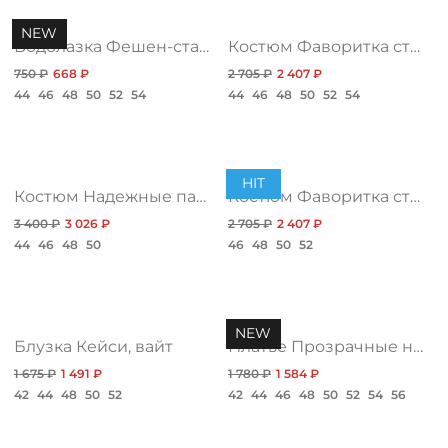
/
NEW
Водолазка Фешен-стайл, блэк нью
Костюм Фаворитка стиля, блю
750 ₽
668 ₽
2 705 ₽
2 407 ₽
44
46
48
50
52
54
44
46
48
50
52
54
HIT
Костюм Надежные партнеры, хит
Костюм Фаворитка стиля, блэк
3 400 ₽
3 026 ₽
2 705 ₽
2 407 ₽
44
46
48
50
46
48
50
52
NEW
Блузка Кейси, вайт
Платье Прозрачные намерения, акцент
1 675 ₽
1 491 ₽
1 780 ₽
1 584 ₽
42
44
48
50
52
42
44
46
48
50
52
54
56