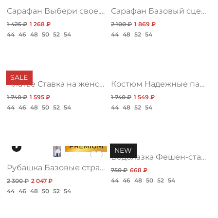
ДОСТАВКА
Сарафан Выбери свое, имидж нью
Сарафан Базовый сценарий, фиолет
1 425 ₽
1 268 ₽
2 100 ₽
1 869 ₽
ОПЛАТА
44
46
48
50
52
54
44
48
52
54
ТАБЛИЦА РАЗМЕРОВ
SALE
Платье Ставка на женственность, нью
Костюм Надежные партнеры, жанр нью
1 740 ₽
1 595 ₽
1 740 ₽
1 549 ₽
МОСКВА
44
46
48
50
52
54
44
48
52
54
+7 (800) 511-35-10
PREMIUM
NEW
Водолазка Фешен-стайл, мечта нью
MANAGER@DSTREND.RU
Рубашка Базовые стратегии
750 ₽
668 ₽
44
46
48
50
52
54
2 300 ₽
2 047 ₽
ЗАКАЗАТЬ ЗВОНОК
44
46
48
50
52
54