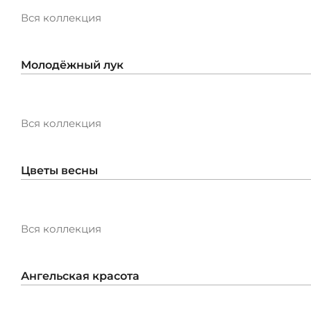
КОНТАКТЫ
Вся коллекция
ЖУРНАЛ
Молодёжный лук
О НАС
Вся коллекция
СКИДКИ
ЧАСТО ЗАДАВАЕМЫЕ ВОПРОСЫ
Цветы весны
ОПТОВЫМ ПОКУПАТЕЛЯМ
Вся коллекция
РОЗНИЧНЫМ ПОКУПАТЕЛЯМ
Ангельская красота
ДОСТАВКА