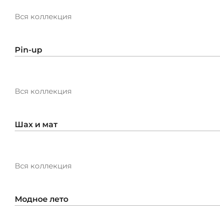
ОПЛАТА
Вся коллекция
ТАБЛИЦА РАЗМЕРОВ
Pin-up
МОСКВА
Вся коллекция
+7 (800) 511-35-10
Шах и мат
MANAGER@DSTREND.RU
Вся коллекция
ЗАКАЗАТЬ ЗВОНОК
Модное лето