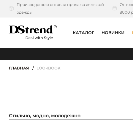
Производство и оптовая продажа женской
Оптовы
одежды
8000 р
КАТАЛОГ
НОВИНКИ
КАТАЛОГ
ПОДБОРКИ
ГЛАВНАЯ
LOOKBOOK
НОВИНКИ
PREMIUM
РАСПРОДАЖА
Стильно, модно, молодёжно
АКЦИИ