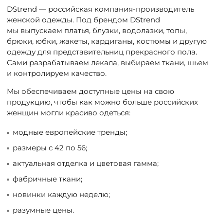
ДОСТАВКА
DStrend — российская компания-производитель
женской одежды. Под брендом DStrend
мы выпускаем платья, блузки, водолазки, топы,
ОПЛАТА
брюки, юбки, жакеты, кардиганы, костюмы и другую
одежду для представительниц прекрасного пола.
ТАБЛИЦА РАЗМЕРОВ
Сами разрабатываем лекала, выбираем ткани, шьем
и контролируем качество.
Мы обеспечиваем доступные цены на свою
продукцию, чтобы как можно больше российских
МОСКВА
женщин могли красиво одеться:
+7 (800) 511-35-10
модные европейские тренды;
размеры с 42 по 56;
MANAGER@DSTREND.RU
актуальная отделка и цветовая гамма;
фабричные ткани;
ЗАКАЗАТЬ ЗВОНОК
новинки каждую неделю;
разумные цены.