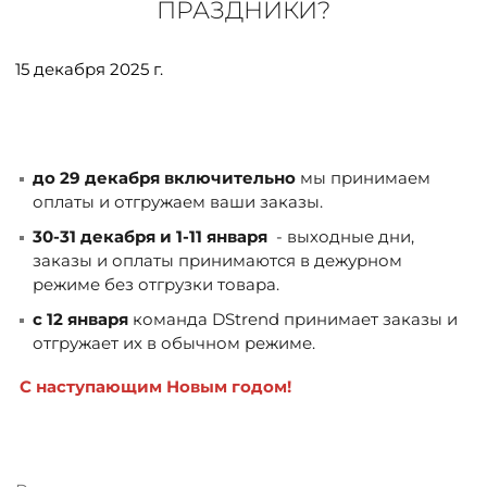
ПРАЗДНИКИ?
ДОСТАВКА
15 декабря 2025 г.
ОПЛАТА
ТАБЛИЦА РАЗМЕРОВ
до 29 декабря включительно
мы принимаем
оплаты и отгружаем ваши заказы.
МОСКВА
30
-31 декабря
и 1-11 января
- выходные дни,
заказы и оплаты принимаются в дежурном
режиме без отгрузки товара.
+7 (800) 511-35-10
c 12 января
команда DStrend принимает заказы и
отгружает их в обычном режиме.
MANAGER@DSTREND.RU
С наступающим Новым годом!
ЗАКАЗАТЬ ЗВОНОК