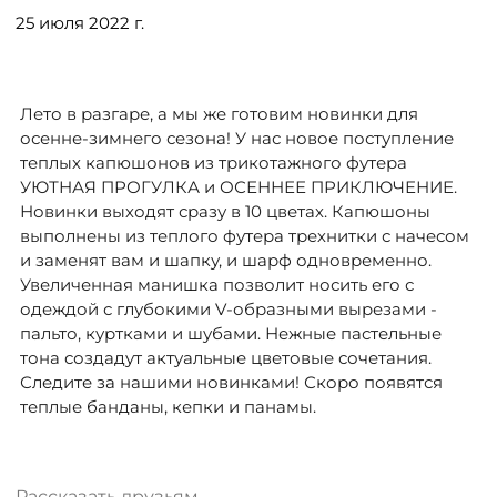
ДОСТАВКА
25 июля 2022 г.
ОПЛАТА
Лето в разгаре, а мы же готовим новинки для
осенне-зимнего сезона! У нас новое поступление
ТАБЛИЦА РАЗМЕРОВ
теплых капюшонов из трикотажного футера
УЮТНАЯ ПРОГУЛКА и ОСЕННЕЕ ПРИКЛЮЧЕНИЕ
.
Новинки выходят сразу в 10 цветах. Капюшоны
МОСКВА
выполнены из теплого футера трехнитки с начесом
и заменят вам и шапку, и шарф одновременно.
Увеличенная манишка позволит носить его с
+7 (800) 511-35-10
одеждой с глубокими V-образными вырезами -
пальто, куртками и шубами. Нежные пастельные
тона создадут актуальные цветовые сочетания.
MANAGER@DSTREND.RU
Следите за нашими новинками! Скоро появятся
теплые банданы, кепки и панамы.
ЗАКАЗАТЬ ЗВОНОК
Рассказать друзьям