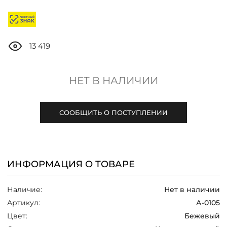
ДОСТАВКА
ОПЛАТА
13 419
ТАБЛИЦА РАЗМЕРОВ
НЕТ В НАЛИЧИИ
МОСКВА
СООБЩИТЬ О ПОСТУПЛЕНИИ
+7 (800) 511-35-10
ИНФОРМАЦИЯ О ТОВАРЕ
MANAGER@DSTREND.RU
Наличие:
Нет в наличии
ЗАКАЗАТЬ ЗВОНОК
Артикул:
А-0105
Цвет:
Бежевый