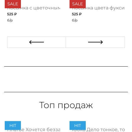
SALE
SALE
Косынка с цветочным принтом
Косынка цвета фуксии
525 ₽
525 ₽
б/р
б/р
Топ продаж
HIT
HIT
ент
Платье Хочется беззаботности, топ
Юбка Дело тонкое, топ