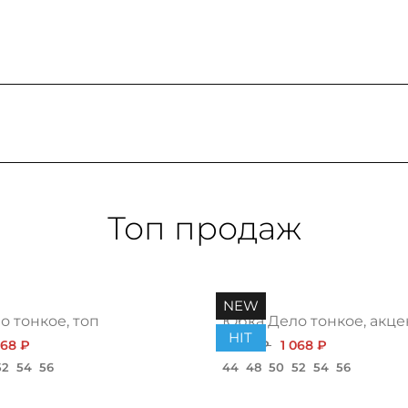
Топ продаж
NEW
 тонкое, топ
Юбка Дело тонкое, акце
HIT
068 ₽
1 200 ₽
1 068 ₽
52
54
56
44
48
50
52
54
56