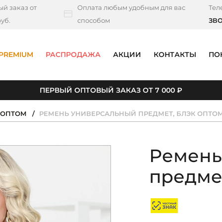
й заказ от
Оплата любым удобным для вас
Тел
уб.
способом
ЗВ
PREMIUM
РАСПРОДАЖА
АКЦИИ
КОНТАКТЫ
ПО
ПЕРВЫЙ ОПТОВЫЙ ЗАКАЗ ОТ 7 000 ₽
 ОПТОМ
РЕМЕНЬ УНИВЕРСАЛЬНЫЙ ПРЕДМЕТ, БЛЭК ОПТО
Ремень
предмет