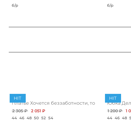
б/р
б/р
HIT
HIT
Платье Хочется беззаботности, топ
Юбка Дело
2 305 ₽
2 051 ₽
1 200 ₽
1 
44
46
48
50
52
54
44
46
48