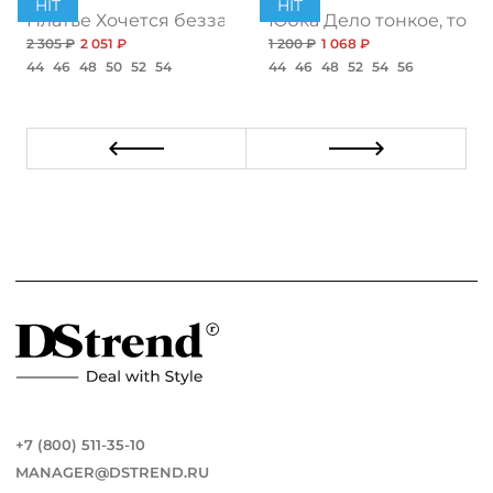
HIT
HIT
ент
Платье Хочется беззаботности, топ
Юбка Дело тонкое, топ
2 305 ₽
2 051 ₽
1 200 ₽
1 068 ₽
44
46
48
50
52
54
44
46
48
52
54
56
+7 (800) 511-35-10
MANAGER@DSTREND.RU