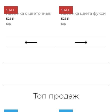
SALE
SALE
Косынка с цветочным принтом
Косынка цвета фуксии
525 ₽
525 ₽
б/р
б/р
Топ продаж