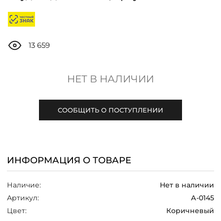
ДОСТАВКА
ОПЛАТА
13 659
ТАБЛИЦА РАЗМЕРОВ
НЕТ В НАЛИЧИИ
МОСКВА
СООБЩИТЬ О ПОСТУПЛЕНИИ
+7 (800) 511-35-10
ИНФОРМАЦИЯ О ТОВАРЕ
MANAGER@DSTREND.RU
Наличие:
Нет в наличии
ЗАКАЗАТЬ ЗВОНОК
Артикул:
А-0145
Цвет:
Коричневый