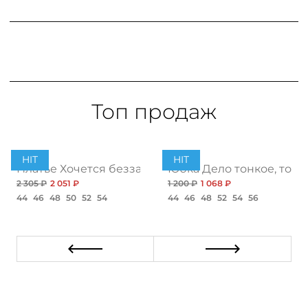
Топ продаж
HIT
HIT
ент
Платье Хочется беззаботности, топ
Юбка Дело тонкое, топ
2 305 ₽
2 051 ₽
1 200 ₽
1 068 ₽
44
46
48
50
52
54
44
46
48
52
54
56