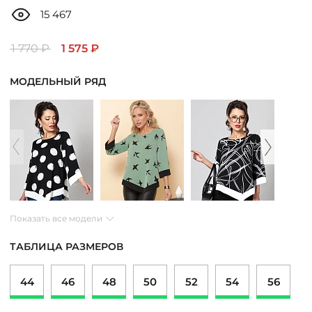
ДОСТАВКА
15 467
ОПЛАТА
1 770 ₽
1 575 ₽
МОДЕЛЬНЫЙ РЯД
ТАБЛИЦА РАЗМЕРОВ
МОСКВА
+7 (800) 511-35-10
Показать все модели
MANAGER@DSTREND.RU
ТАБЛИЦА РАЗМЕРОВ
ЗАКАЗАТЬ ЗВОНОК
44
46
48
50
52
54
56