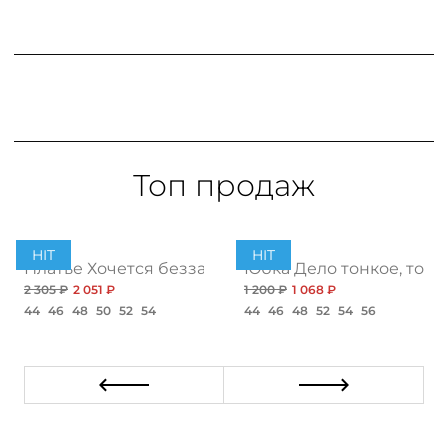
Топ продаж
HIT
HIT
ент
Платье Хочется беззаботности, топ
Юбка Дело тонкое, топ
2 305 ₽
2 051 ₽
1 200 ₽
1 068 ₽
44
46
48
50
52
54
44
46
48
52
54
56