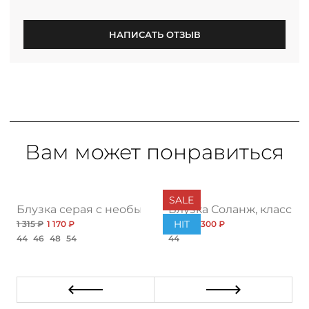
НАПИСАТЬ ОТЗЫВ
Вам может понравиться
SALE
Блузка серая с необычным воротником
Блузка Соланж, класс
HIT
1 315 ₽
1 170 ₽
1 032 ₽
300 ₽
44
46
48
54
44