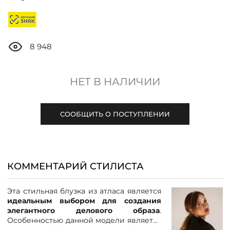
ДОСТАВКА
ОПЛАТА
8 948
ТАБЛИЦА РАЗМЕРОВ
НЕТ В НАЛИЧИИ
МОСКВА
СООБЩИТЬ О ПОСТУПЛЕНИИ
+7 (800) 511-35-10
КОММЕНТАРИЙ СТИЛИСТА
MANAGER@DSTREND.RU
Эта стильная блузка из атласа является
ЗАКАЗАТЬ ЗВОНОК
идеальным выбором для создания
элегантного делового образа
.
Особенностью данной модели является
укороченный цельнокроенный рукав,