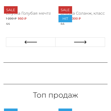
SALE
SALE
Блузка Голубая мечта
Блузка Соланж, класс
HIT
1 200 ₽
950 ₽
1 032 ₽
300 ₽
44
44
Топ продаж