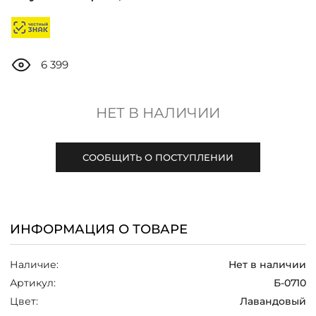
ДОСТАВКА
ОПЛАТА
6 399
ТАБЛИЦА РАЗМЕРОВ
НЕТ В НАЛИЧИИ
МОСКВА
СООБЩИТЬ О ПОСТУПЛЕНИИ
+7 (800) 511-35-10
ИНФОРМАЦИЯ О ТОВАРЕ
MANAGER@DSTREND.RU
Наличие:
Нет в наличии
ЗАКАЗАТЬ ЗВОНОК
Артикул:
Б-0710
Цвет:
Лавандовый