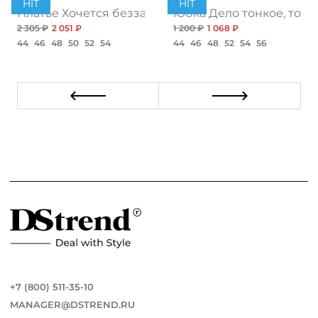
HIT
HIT
ент
Платье Хочется беззаботности, топ
Юбка Дело тонкое, топ
2 305 ₽
2 051 ₽
1 200 ₽
1 068 ₽
44
46
48
50
52
54
44
46
48
52
54
56
+7 (800) 511-35-10
MANAGER@DSTREND.RU