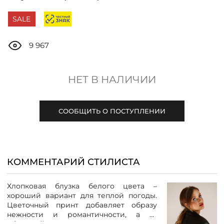
ДОСТАВКА
SALE
ОПЛАТА
9 967
ТАБЛИЦА РАЗМЕРОВ
НЕТ В НАЛИЧИИ
МОСКВА
СООБЩИТЬ О ПОСТУПЛЕНИИ
+7 (800) 511-35-10
КОММЕНТАРИЙ СТИЛИСТА
MANAGER@DSTREND.RU
Хлопковая блузка белого цвета –
ЗАКАЗАТЬ ЗВОНОК
хороший вариант для теплой погоды.
Цветочный принт добавляет образу
нежности и романтичности, а
V-
образный вырез удлиняет линию