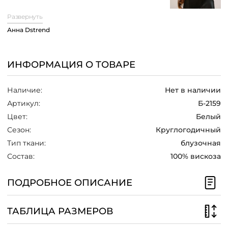
шеи.
Укороченные рукава придают
/
Развернуть
блузке легкость и воздушность, а также
позволяют сохранить комфорт в
Анна Dstrend
жаркие дни. Заложенная складка на
передней части визуально стройнит.
Ожерелье или кулон выступят
ИНФОРМАЦИЯ О ТОВАРЕ
отличным дополнением.
Наличие:
Нет в наличии
Артикул:
Б-2159
Цвет:
Белый
Сезон:
Круглогодичный
Тип ткани:
блузочная
Состав:
100% вискоза
ПОДРОБНОЕ ОПИСАНИЕ
ТАБЛИЦА РАЗМЕРОВ