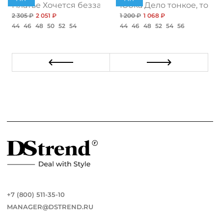
ент
Платье Хочется беззаботности, топ
Юбка Дело тонкое, топ
2 305 ₽
2 051 ₽
1 200 ₽
1 068 ₽
44
46
48
50
52
54
44
46
48
52
54
56
+7 (800) 511-35-10
MANAGER@DSTREND.RU