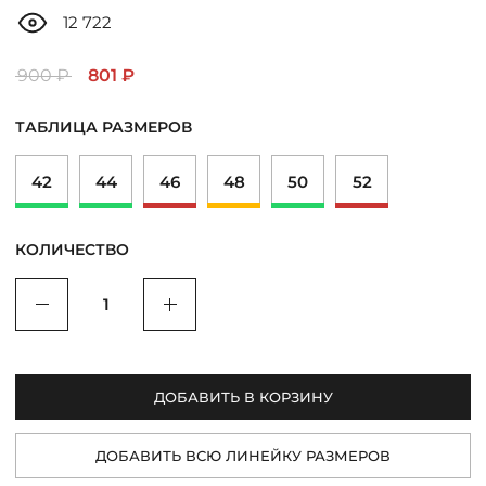
ДОСТАВКА
12 722
ОПЛАТА
900 ₽
801 ₽
ТАБЛИЦА РАЗМЕРОВ
ТАБЛИЦА РАЗМЕРОВ
42
44
46
48
50
52
МОСКВА
КОЛИЧЕСТВО
+7 (800) 511-35-10
Уменьшить
Увеличить
MANAGER@DSTREND.RU
ДОБАВИТЬ В КОРЗИНУ
ЗАКАЗАТЬ ЗВОНОК
ДОБАВИТЬ ВСЮ ЛИНЕЙКУ РАЗМЕРОВ