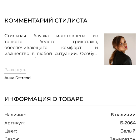
/
КОММЕНТАРИЙ СТИЛИСТА
Стильная блузка изготовлена из
тонкого белого трикотажа,
обеспечивающего комфорт и
изящество в любой ситуации. Особую
изюминку блузке придает сетчатая
кокетка в форме сердца
– элемент
Развернуть
добавляет изделию игривости и
утонченности.
Анна Dstrend
Благодаря своему универсальному
дизайну, блузка идеально сочетается
ИНФОРМАЦИЯ О ТОВАРЕ
как с классическими
брюками
черного
цвета, так и с более неформальными
джинсами, позволяя создавать образы
Наличие:
В наличии
на любой вкус и случай.
Артикул:
Б-2064
Цвет:
Белый
Сезон:
Демисезон