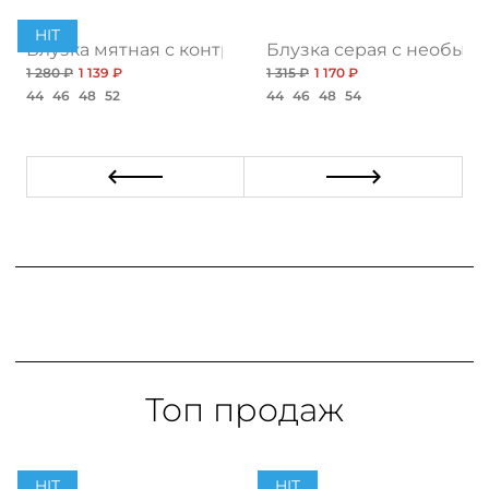
HIT
Блузка мятная с контрастной отделкой
Блузка серая с необыч
1 280 ₽
1 139 ₽
1 315 ₽
1 170 ₽
44
46
48
52
44
46
48
54
Топ продаж
HIT
HIT