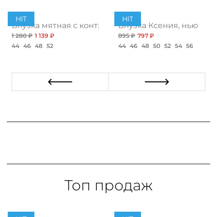
HIT
HIT
Блузка мятная с контрастной отделкой
Блузка Ксения, нью
1 280 ₽
1 139 ₽
895 ₽
797 ₽
44
46
48
52
44
46
48
50
52
54
56
Топ продаж