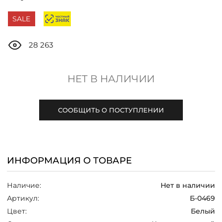
ДОСТАВКА
SALE
ОПЛАТА
28 263
ТАБЛИЦА РАЗМЕРОВ
НЕТ В НАЛИЧИИ
МОСКВА
СООБЩИТЬ О ПОСТУПЛЕНИИ
+7 (800) 511-35-10
ИНФОРМАЦИЯ О ТОВАРЕ
MANAGER@DSTREND.RU
Наличие:
Нет в наличии
ЗАКАЗАТЬ ЗВОНОК
Артикул:
Б-0469
Цвет:
Белый