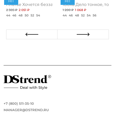
HIT
HIT
ент
Платье Хочется беззаботности, топ
Юбка Дело тонкое, топ
2 305 ₽
2 051 ₽
1 200 ₽
1 068 ₽
44
46
48
50
52
54
44
46
48
52
54
56
+7 (800) 511-35-10
MANAGER@DSTREND.RU