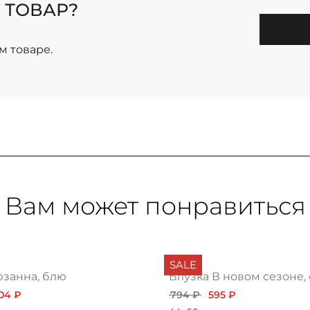
 ТОВАР?
м товаре.
Вам может понравиться
SALE
юзанна, блю
Блузка В новом сезоне,
104 ₽
794 ₽
595 ₽