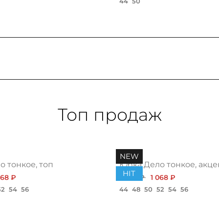
44
50
Топ продаж
NEW
 тонкое, топ
Юбка Дело тонкое, акце
HIT
068 ₽
1 200 ₽
1 068 ₽
52
54
56
44
48
50
52
54
56