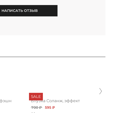
НАПИСАТЬ ОТЗЫВ
SALE
 фэшн
Блузка Соланж, эффект
700 ₽
595 ₽