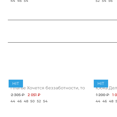
44
46
54
52
54
56
HIT
HIT
Платье Хочется беззаботности, топ
Юбка Дело
2 305 ₽
2 051 ₽
1 200 ₽
1 
44
46
48
50
52
54
44
46
48