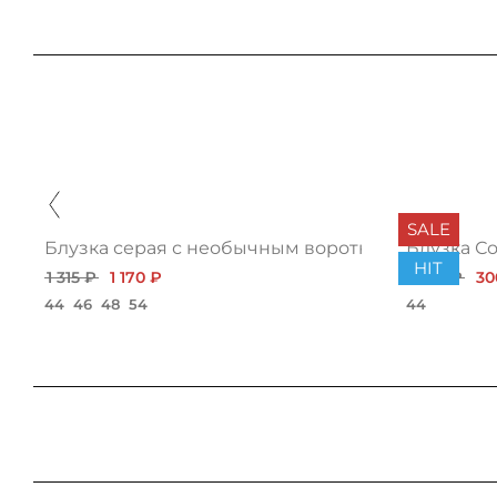
SALE
Блузка серая с необычным воротником
Блузка С
HIT
1 315 ₽
1 170 ₽
1 032 ₽
30
44
46
48
54
44