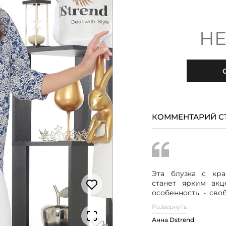
НЕ
КОММЕНТАРИЙ С
Эта блузка с кр
станет ярким ак
особенность - сво
который создает
Развернуть
атмосферу. Бл
Анна Dstrend
комфортному кр