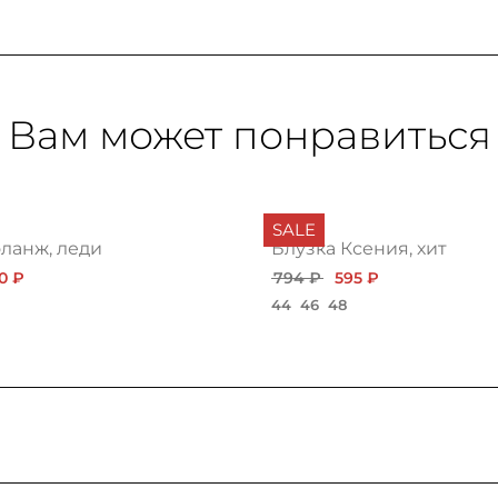
Вам может понравиться
SALE
оланж, леди
Блузка Ксения, хит
0 ₽
794 ₽
595 ₽
44
46
48