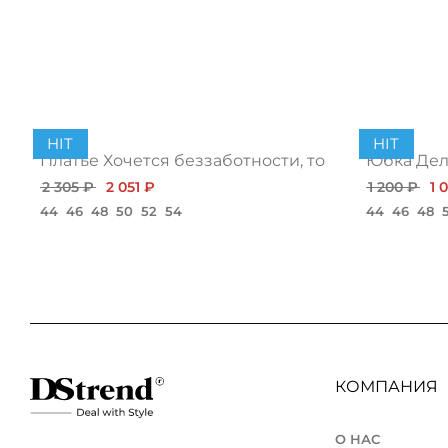
HIT
HIT
Платье Хочется беззаботности, топ
Юбка Дело
2 305 ₽
2 051 ₽
1 200 ₽
1 
44
46
48
50
52
54
44
46
48
КОМПАНИЯ
О НАС