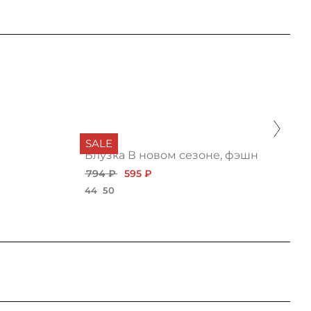
SALE
Блузка В новом сезоне, фэшн
794 ₽
595 ₽
44
50