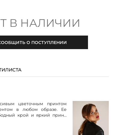
Т В НАЛИЧИИ
СООБЩИТЬ О ПОСТУПЛЕНИИ
ТИЛИСТА
асивым цветочным принтом
центом в любом образе. Ее
бодный крой и яркий принт,
 романтическую и игривую
агодаря мягкой ткани и
ою, эта блузка идеально