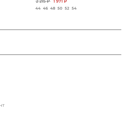
2 215 ₽
1 971 ₽
44
46
48
50
52
54
нт