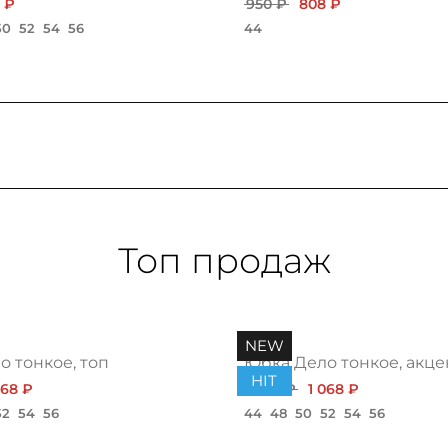
 ₽
950 ₽
808 ₽
50
52
54
56
44
Топ продаж
NEW
 тонкое, топ
Юбка Дело тонкое, акце
HIT
068 ₽
1 200 ₽
1 068 ₽
52
54
56
44
48
50
52
54
56