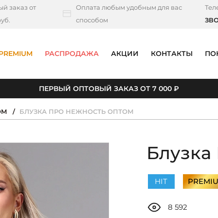
й заказ от
Оплата любым удобным для вас
Тел
уб.
способом
ЗВ
PREMIUM
РАСПРОДАЖА
АКЦИИ
КОНТАКТЫ
ПО
ПЕРВЫЙ ОПТОВЫЙ ЗАКАЗ ОТ 7 000 ₽
ОМ
БЛУЗКА ПРО НЕЖНОСТЬ ОПТОМ
Блузка
HIT
PREMI
8 592