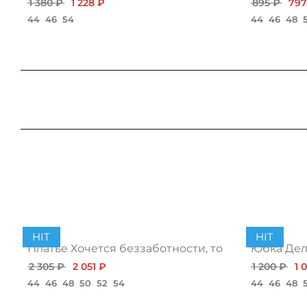
1 380 ₽
1 228 ₽
895 ₽
797
44
46
54
44
46
48
HIT
HIT
Платье Хочется беззаботности, топ
Юбка Дело
2 305 ₽
2 051 ₽
1 200 ₽
1 
44
46
48
50
52
54
44
46
48