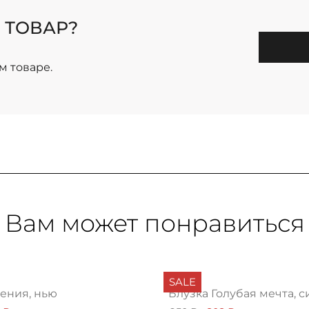
 ТОВАР?
м товаре.
Вам может понравиться
SALE
сения, нью
Блузка Голубая мечта, 