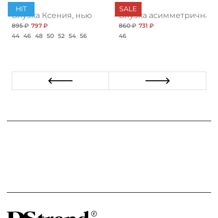
HIT
SALE
Блузка Ксения, нью
Блузка асимметричная
895 ₽
797 ₽
860 ₽
731 ₽
44
46
48
50
52
54
56
46