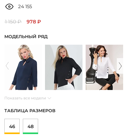
ДОСТАВКА
24 155
ОПЛАТА
1 150 ₽
978 ₽
МОДЕЛЬНЫЙ РЯД
ТАБЛИЦА РАЗМЕРОВ
МОСКВА
+7 (800) 511-35-10
Показать все модели
MANAGER@DSTREND.RU
ТАБЛИЦА РАЗМЕРОВ
ЗАКАЗАТЬ ЗВОНОК
46
48