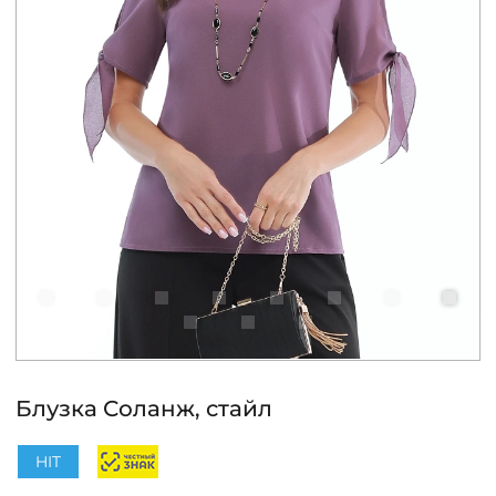
КОНТАКТЫ
ЖУРНАЛ
О НАС
СКИДКИ
ЧАСТО ЗАДАВАЕМЫЕ ВОПРОСЫ
ОПТОВЫМ ПОКУПАТЕЛЯМ
Блузка Соланж, стайл
РОЗНИЧНЫМ ПОКУПАТЕЛЯМ
HIT