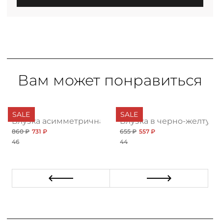
Вам может понравиться
SALE
SALE
ай
Блузка асимметричная с крупным принтом
Блузка в черно-желтую 
860 ₽
731 ₽
655 ₽
557 ₽
46
44