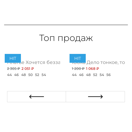
Топ продаж
HIT
HIT
ент
Платье Хочется беззаботности, топ
Юбка Дело тонкое, топ
2 305 ₽
2 051 ₽
1 200 ₽
1 068 ₽
44
46
48
50
52
54
44
46
48
52
54
56