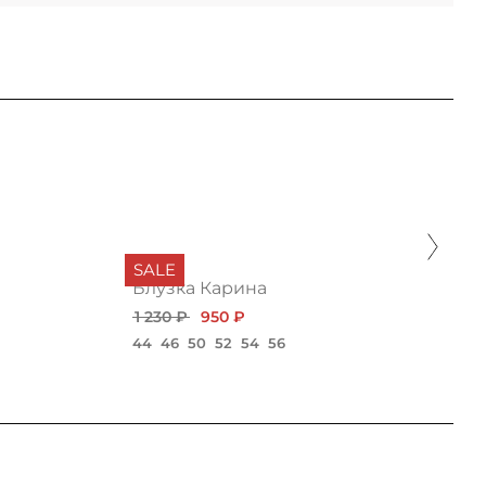
SALE
Блузка Карина
1 230 ₽
950 ₽
44
46
50
52
54
56