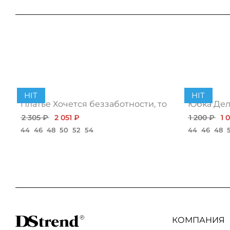
HIT
HIT
Платье Хочется беззаботности, топ
Юбка Дело
2 305 ₽
2 051 ₽
1 200 ₽
1 
44
46
48
50
52
54
44
46
48
КОМПАНИЯ