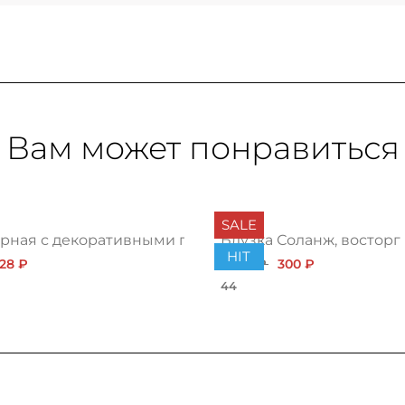
Вам может понравиться
SALE
ерная с декоративными пуговицами
Блузка Соланж, восторг
HIT
228 ₽
1 032 ₽
300 ₽
44