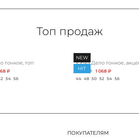
Топ продаж
NEW
 тонкое, топ
Юбка Дело тонкое, акце
HIT
068 ₽
1 200 ₽
1 068 ₽
52
54
56
44
48
50
52
54
56
ПОКУПАТЕЛЯМ