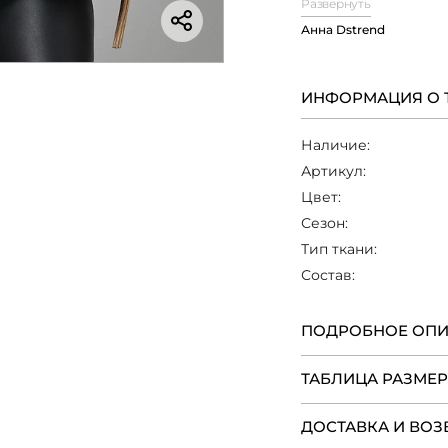
Развернуть
Анна Dstrend
Нижний слой мож
одеждой с высокой
карандаш или вы
романтичного обр
ИНФОРМАЦИЯ О 
блузку навыпуск
джинсами. Рукав
Наличие:
дополнительную ро
Артикул:
Цвет:
Сезон:
Тип ткани:
Состав:
ПОДРОБНОЕ ОП
ТАБЛИЦА РАЗМЕ
ДОСТАВКА И ВОЗ