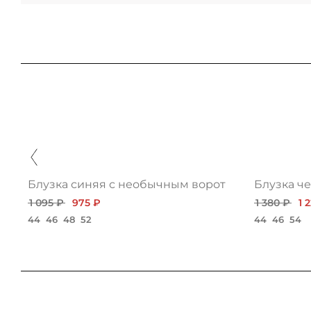
Блузка синяя с необычным воротником
Блузка ч
1 095 ₽
975 ₽
1 380 ₽
1 
44
46
48
52
44
46
54