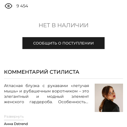
ДОСТАВКА
9 454
ОПЛАТА
НЕТ В НАЛИЧИИ
ТАБЛИЦА РАЗМЕРОВ
СООБЩИТЬ О ПОСТУПЛЕНИИ
МОСКВА
КОММЕНТАРИЙ СТИЛИСТА
+7 (800) 511-35-10
Атласная блузка с рукавами «летучая
мышь» и рубашечным воротником – это
MANAGER@DSTREND.RU
элегантный и модный элемент
женского гардероба. Особенностью
данной модели является
застежка на
ЗАКАЗАТЬ ЗВОНОК
пуговицы по всей спине,
которая
Развернуть
служит не только функциональной
деталью, но и привлекательным
Анна Dstrend