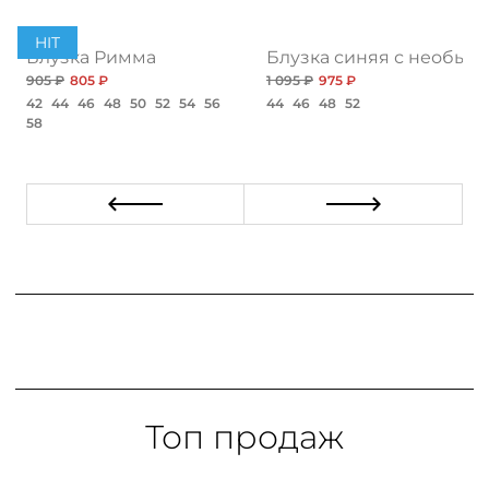
HIT
Блузка Римма
Блузка синяя с необыч
905 ₽
805 ₽
1 095 ₽
975 ₽
42
44
46
48
50
52
54
56
44
46
48
52
58
Топ продаж