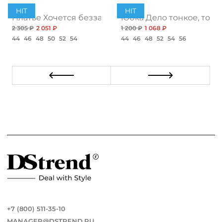
HIT
HIT
ент
Платье Хочется беззаботности, топ
Юбка Дело тонкое, топ
2 305 ₽
2 051 ₽
1 200 ₽
1 068 ₽
44
46
48
50
52
54
44
46
48
52
54
56
+7 (800) 511-35-10
MANAGER@DSTREND.RU