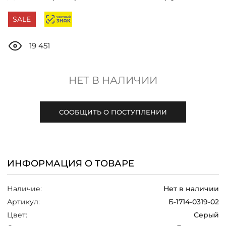
ДОСТАВКА
SALE
ОПЛАТА
19 451
ТАБЛИЦА РАЗМЕРОВ
НЕТ В НАЛИЧИИ
МОСКВА
СООБЩИТЬ О ПОСТУПЛЕНИИ
+7 (800) 511-35-10
ИНФОРМАЦИЯ О ТОВАРЕ
MANAGER@DSTREND.RU
Наличие:
Нет в наличии
ЗАКАЗАТЬ ЗВОНОК
Артикул:
Б-1714-0319-02
Цвет:
Серый