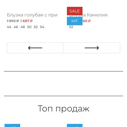
SALE
атус нью
Блузка голубая с принтом
Блузка Камелия
HIT
1 895 ₽
1 687 ₽
882 ₽
660 ₽
44
46
48
50
52
54
52
Топ продаж