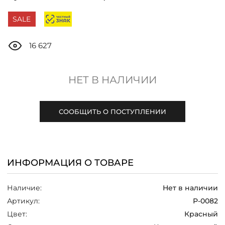
ДОСТАВКА
SALE
ОПЛАТА
16 627
ТАБЛИЦА РАЗМЕРОВ
НЕТ В НАЛИЧИИ
МОСКВА
СООБЩИТЬ О ПОСТУПЛЕНИИ
+7 (800) 511-35-10
ИНФОРМАЦИЯ О ТОВАРЕ
MANAGER@DSTREND.RU
Наличие:
Нет в наличии
ЗАКАЗАТЬ ЗВОНОК
Артикул:
Р-0082
Цвет:
Красный