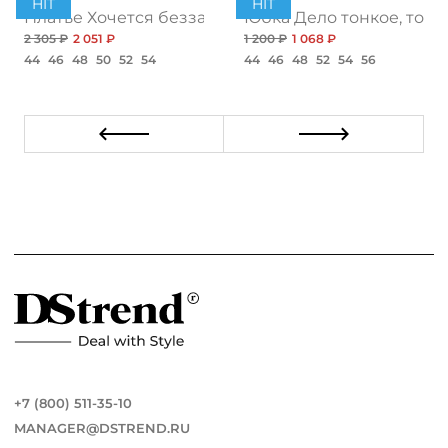
HIT
HIT
ент
Платье Хочется беззаботности, топ
Юбка Дело тонкое, топ
2 305 ₽
2 051 ₽
1 200 ₽
1 068 ₽
44
46
48
50
52
54
44
46
48
52
54
56
+7 (800) 511-35-10
MANAGER@DSTREND.RU