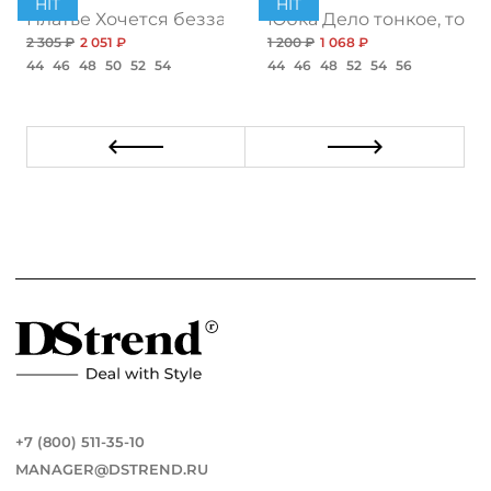
HIT
HIT
ент
Платье Хочется беззаботности, топ
Юбка Дело тонкое, топ
2 305 ₽
2 051 ₽
1 200 ₽
1 068 ₽
44
46
48
50
52
54
44
46
48
52
54
56
+7 (800) 511-35-10
MANAGER@DSTREND.RU