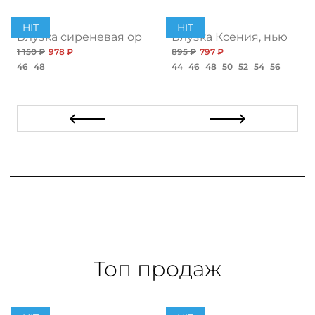
HIT
HIT
грин
Блузка сиреневая оригинальная
Блузка Ксения, нью
1 150 ₽
978 ₽
895 ₽
797 ₽
46
48
44
46
48
50
52
54
56
Топ продаж