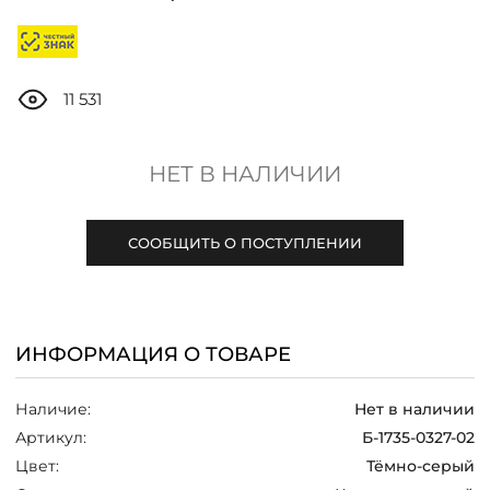
ДОСТАВКА
ОПЛАТА
11 531
ТАБЛИЦА РАЗМЕРОВ
НЕТ В НАЛИЧИИ
МОСКВА
СООБЩИТЬ О ПОСТУПЛЕНИИ
+7 (800) 511-35-10
ИНФОРМАЦИЯ О ТОВАРЕ
MANAGER@DSTREND.RU
Наличие:
Нет в наличии
ЗАКАЗАТЬ ЗВОНОК
Артикул:
Б-1735-0327-02
Цвет:
Тёмно-серый