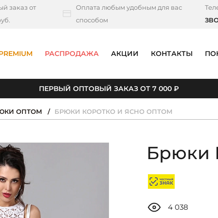
й заказ от
Оплата любым удобным для вас
Тел
уб.
способом
ЗВ
PREMIUM
РАСПРОДАЖА
АКЦИИ
КОНТАКТЫ
ПО
ПЕРВЫЙ ОПТОВЫЙ ЗАКАЗ ОТ 7 000 ₽
ЮКИ ОПТОМ
БРЮКИ КОРОТКО И ЯСНО ОПТОМ
Брюки 
4 038