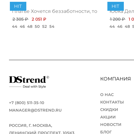
HIT
HIT
Платье Хочется беззаботности, топ
Юбка Дело
2 305 ₽
2 051 ₽
1 200 ₽
1 
44
46
48
50
52
54
44
46
48
КОМПАНИЯ
О НАС
КОНТАКТЫ
+7 (800) 511-35-10
СКИДКИ
MANAGER@DSTREND.RU
АКЦИИ
НОВОСТИ
РОССИЯ, Г. МОСКВА,
БЛОГ
ЛЕНИНСКИЙ ПРОСПЕКТ, 105К3