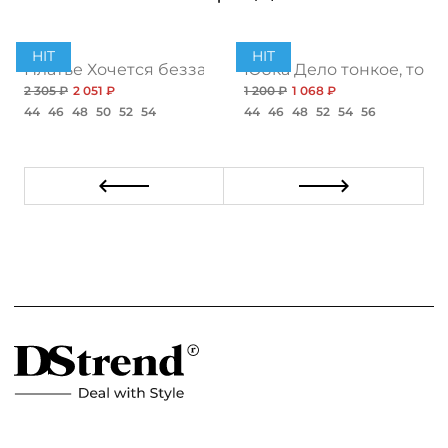
HIT
HIT
ент
Платье Хочется беззаботности, топ
Юбка Дело тонкое, топ
2 305 ₽
2 051 ₽
1 200 ₽
1 068 ₽
44
46
48
50
52
54
44
46
48
52
54
56