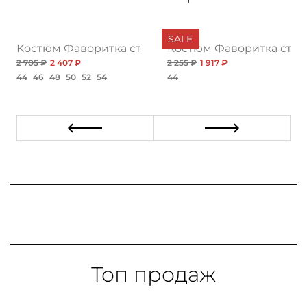
SALE
ия, грин
Костюм Фаворитка стиля, блю
Костюм Фаворитка стил
2 705 ₽
2 407 ₽
2 255 ₽
1 917 ₽
44
46
48
50
52
54
44
Топ продаж