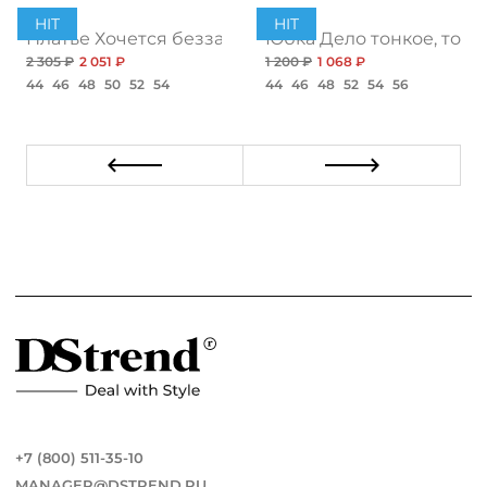
HIT
HIT
ент
Платье Хочется беззаботности, топ
Юбка Дело тонкое, топ
2 305 ₽
2 051 ₽
1 200 ₽
1 068 ₽
44
46
48
50
52
54
44
46
48
52
54
56
+7 (800) 511-35-10
MANAGER@DSTREND.RU