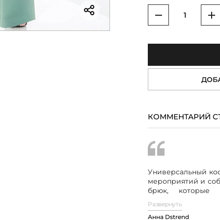
Уменьшить
У
ДОБ
КОММЕНТАРИЙ С
Универсальный кос
мероприятий и соб
брюк, которы
классические, т
Развернуть
дизайна.
Рубашеч
Анна Dstrend
вырез горлови