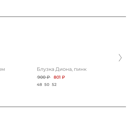
ом
Блузка Диона, пинк
900 ₽
801 ₽
48
50
52