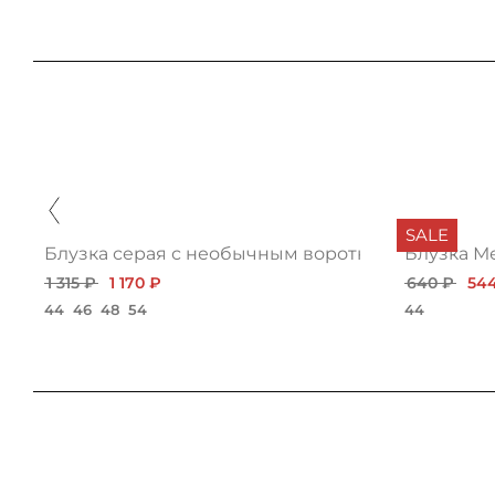
SALE
Блузка серая с необычным воротником
Блузка М
1 315 ₽
1 170 ₽
640 ₽
54
44
46
48
54
44