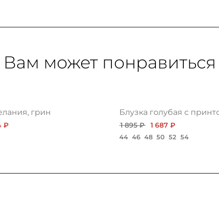
Вам может понравиться
елания, грин
Блузка голубая с принт
4 ₽
1 895 ₽
1 687 ₽
44
46
48
50
52
54