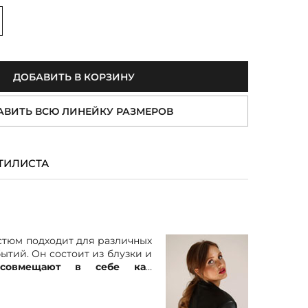
величить
ДОБАВИТЬ В КОРЗИНУ
АВИТЬ ВСЮ ЛИНЕЙКУ РАЗМЕРОВ
ТИЛИСТА
тюм подходит для различных
ытий. Он состоит из блузки и
е
совмещают в себе как
ак и современные элементы
ный воротник и фигурный
ны блузки придают ей