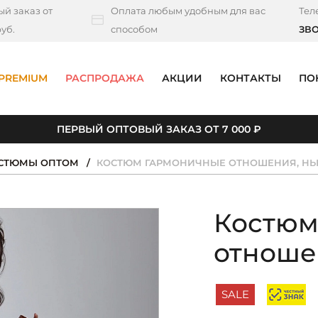
й заказ от
Оплата любым удобным для вас
Тел
уб.
способом
ЗВ
PREMIUM
РАСПРОДАЖА
АКЦИИ
КОНТАКТЫ
ПО
ПЕРВЫЙ ОПТОВЫЙ ЗАКАЗ ОТ 7 000 ₽
ОСТЮМЫ ОПТОМ
КОСТЮМ ГАРМОНИЧНЫЕ ОТНОШЕНИЯ, Н
Костюм
отноше
SALE