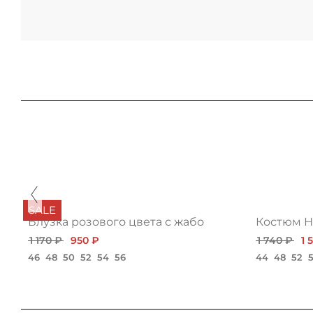
SALE
Блузка розового цвета с жабо
Костюм Н
1 170 ₽
950 ₽
1 740 ₽
1 
46
48
50
52
54
56
44
48
52