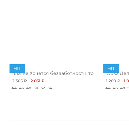
HIT
HIT
Платье Хочется беззаботности, топ
Юбка Дело
2 305 ₽
2 051 ₽
1 200 ₽
1 
44
46
48
50
52
54
44
46
48