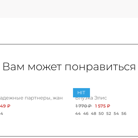
Вам может понравиться
HIT
адежные партнеры, жанр нью
Блузка Элис
549 ₽
1 770 ₽
1 575 ₽
54
44
46
48
50
52
54
56