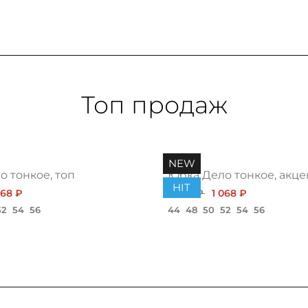
Топ продаж
NEW
 тонкое, топ
Юбка Дело тонкое, акце
HIT
068 ₽
1 200 ₽
1 068 ₽
52
54
56
44
48
50
52
54
56