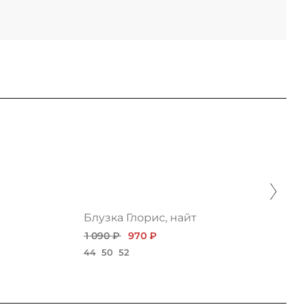
Блузка Глорис, найт
1 090 ₽
970 ₽
44
50
52