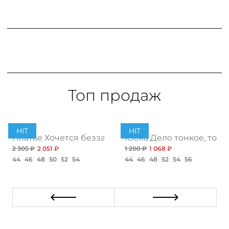
Топ продаж
HIT
HIT
ент
Платье Хочется беззаботности, топ
Юбка Дело тонкое, топ
2 305 ₽
2 051 ₽
1 200 ₽
1 068 ₽
44
46
48
50
52
54
44
46
48
52
54
56