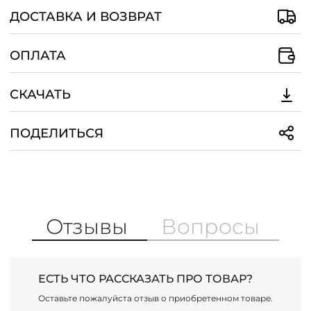
костюм идеально подходит как для
ДОСТАВКА И ВОЗВРАТ
офисных будней, так и для прогулок и
встреч с друзьями, где наряд сможет
подчеркнуть вашу утонченность и
ОПЛАТА
стиль.
СКАЧАТЬ
ПОДЕЛИТЬСЯ
Отзывы
Вопросы
ЕСТЬ ЧТО РАССКАЗАТЬ ПРО ТОВАР?
Оставьте пожалуйста отзыв о приобретенном товаре.