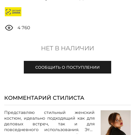
ДОСТАВКА
ОПЛАТА
4 760
ТАБЛИЦА РАЗМЕРОВ
НЕТ В НАЛИЧИИ
МОСКВА
СООБЩИТЬ О ПОСТУПЛЕНИИ
+7 (800) 511-35-10
КОММЕНТАРИЙ СТИЛИСТА
MANAGER@DSTREND.RU
Представляю стильный женский
ЗАКАЗАТЬ ЗВОНОК
костюм, идеально подходящий как для
деловых встреч, так и для
повседневного использования. Этот