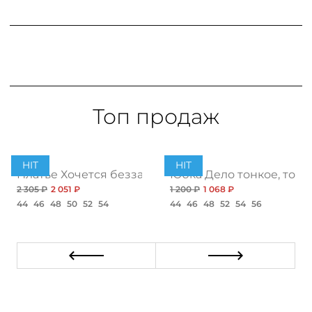
Топ продаж
HIT
HIT
ент
Платье Хочется беззаботности, топ
Юбка Дело тонкое, топ
2 305 ₽
2 051 ₽
1 200 ₽
1 068 ₽
44
46
48
50
52
54
44
46
48
52
54
56