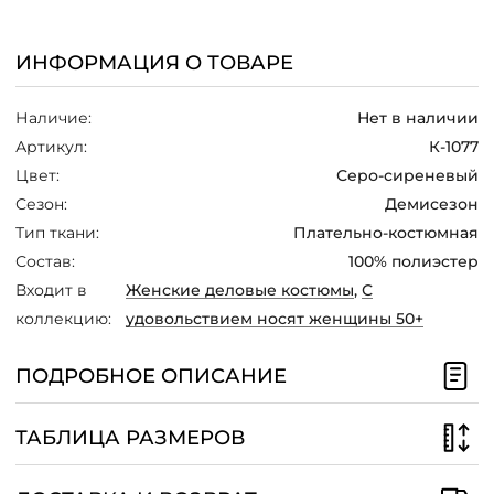
для универсальности в сочетании с
/
аксессуарами. Жакет дополняет этот
образ, сочетая в себе нижнюю часть из
ИНФОРМАЦИЯ О ТОВАРЕ
ткани, идентичной платью, и верхнюю
из более светлого оттенка для создания
изысканного контраста. Элегантная
Наличие:
Нет в наличии
брошь на пуговице добавляет жакету
Артикул:
К-1077
изюминку.
Цвет:
Серо-сиреневый
Рекомендуется дополнить образ
Сезон:
Демисезон
монохромными аксессуарами или
Тип ткани:
Плательно-костюмная
выбрать контрастные черные или
белые сумку и туфли, создав
Состав:
100% полиэстер
сбалансированный и элегантный вид,
Входит в
Женские деловые костюмы
,
С
подходящий для различных
коллекцию:
удовольствием носят женщины 50+
мероприятий.
ПОДРОБНОЕ ОПИСАНИЕ
ТАБЛИЦА РАЗМЕРОВ