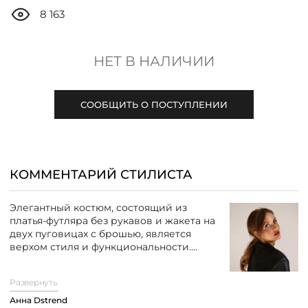
ДОСТАВКА
8 163
ОПЛАТА
НЕТ В НАЛИЧИИ
ТАБЛИЦА РАЗМЕРОВ
СООБЩИТЬ О ПОСТУПЛЕНИИ
МОСКВА
КОММЕНТАРИЙ СТИЛИСТА
+7 (800) 511-35-10
Элегантный костюм, состоящий из
платья-футляра без рукавов и жакета на
MANAGER@DSTREND.RU
двух пуговицах с брошью, является
верхом стиля и функциональности.
Платье из плотного материала
ЗАКАЗАТЬ ЗВОНОК
идеально облегает фигуру,
Развернуть
подчеркивая ее изгибы. Оно
представлено в монохромной палитре
Анна Dstrend