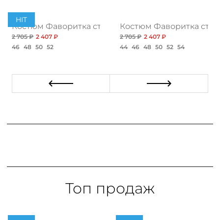
HIT
ия, грин
Костюм Фаворитка стиля, блэк
Костюм Фаворитка стил
2 705 ₽
2 407 ₽
2 705 ₽
2 407 ₽
46
48
50
52
44
46
48
50
52
54
Топ продаж