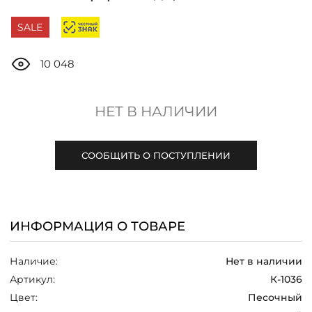
ДОСТАВКА
SALE
ОПЛАТА
10 048
ТАБЛИЦА РАЗМЕРОВ
НЕТ В НАЛИЧИИ
МОСКВА
СООБЩИТЬ О ПОСТУПЛЕНИИ
+7 (800) 511-35-10
ИНФОРМАЦИЯ О ТОВАРЕ
MANAGER@DSTREND.RU
Наличие:
Нет в наличии
ЗАКАЗАТЬ ЗВОНОК
Артикул:
К-1036
Цвет:
Песочный