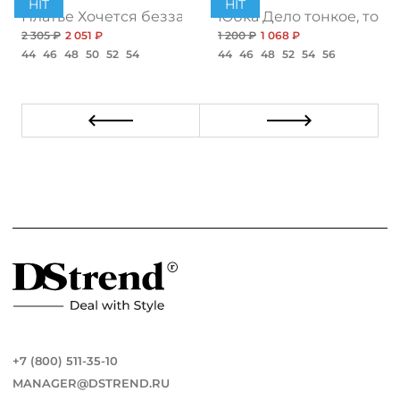
HIT
HIT
ент
Платье Хочется беззаботности, топ
Юбка Дело тонкое, топ
2 305 ₽
2 051 ₽
1 200 ₽
1 068 ₽
44
46
48
50
52
54
44
46
48
52
54
56
+7 (800) 511-35-10
MANAGER@DSTREND.RU