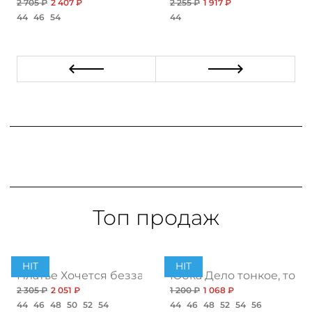
2 705 ₽
2 407 ₽
2 255 ₽
1 917 ₽
44
46
54
44
Топ продаж
HIT
HIT
ент
Платье Хочется беззаботности, топ
Юбка Дело тонкое, топ
2 305 ₽
2 051 ₽
1 200 ₽
1 068 ₽
44
46
48
50
52
54
44
46
48
52
54
56