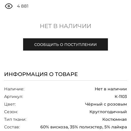
ДОСТАВКА
4 881
ОПЛАТА
НЕТ В НАЛИЧИИ
ТАБЛИЦА РАЗМЕРОВ
СООБЩИТЬ О ПОСТУПЛЕНИИ
МОСКВА
ИНФОРМАЦИЯ О ТОВАРЕ
+7 (800) 511-35-10
Наличие:
Нет в наличии
MANAGER@DSTREND.RU
Артикул:
К-1103
Цвет:
Чёрный с розовым
ЗАКАЗАТЬ ЗВОНОК
Сезон:
Круглогодичный
Тип ткани:
Костюмная
Состав:
60% вискоза, 35% полиэстер, 5% лайкра