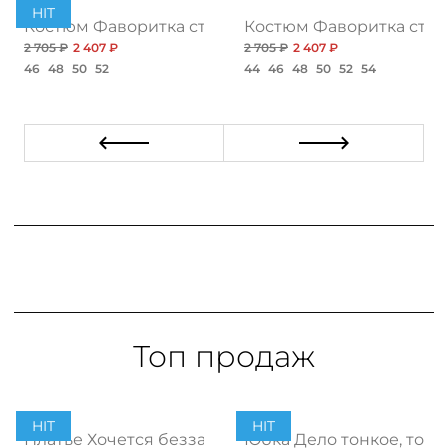
HIT
 нью
Костюм Фаворитка стиля, блэк
Костюм Фаворитка стил
2 705 ₽
2 407 ₽
2 705 ₽
2 407 ₽
46
48
50
52
44
46
48
50
52
54
Топ продаж
HIT
HIT
ент
Платье Хочется беззаботности, топ
Юбка Дело тонкое, топ