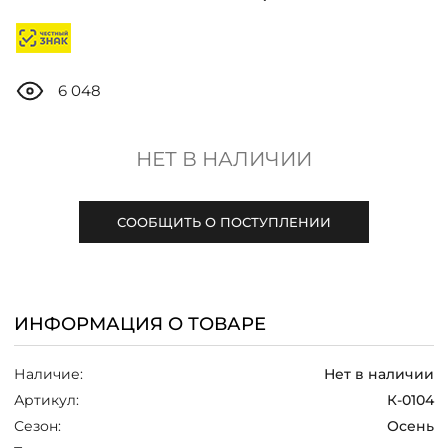
ДОСТАВКА
ОПЛАТА
6 048
ТАБЛИЦА РАЗМЕРОВ
НЕТ В НАЛИЧИИ
МОСКВА
СООБЩИТЬ О ПОСТУПЛЕНИИ
+7 (800) 511-35-10
ИНФОРМАЦИЯ О ТОВАРЕ
MANAGER@DSTREND.RU
Наличие:
Нет в наличии
ЗАКАЗАТЬ ЗВОНОК
Артикул:
К-0104
Сезон:
Осень