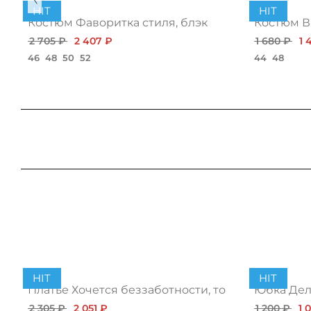
HIT
HIT
Костюм Фаворитка стиля, блэк
Костюм В
2 705 ₽
2 407 ₽
1 680 ₽
1 
46
48
50
52
44
48
HIT
HIT
Платье Хочется беззаботности, топ
Юбка Дело
2 305 ₽
2 051 ₽
1 200 ₽
1 