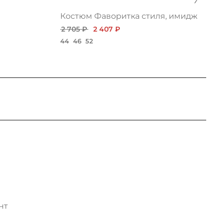
Костюм Фаворитка стиля, имидж
2 705 ₽
2 407 ₽
44
46
52
нт