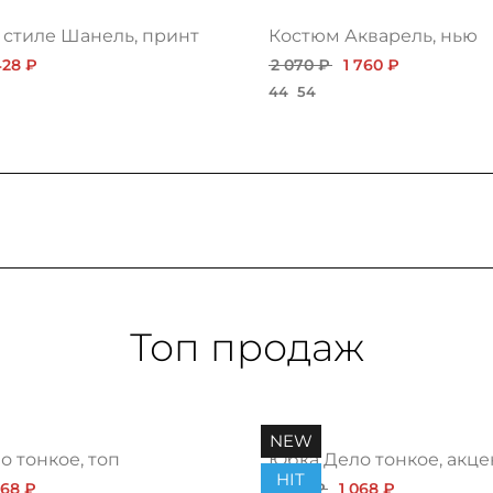
 стиле Шанель, принт
Костюм Акварель, нью
428 ₽
2 070 ₽
1 760 ₽
44
54
Топ продаж
NEW
 тонкое, топ
Юбка Дело тонкое, акце
HIT
068 ₽
1 200 ₽
1 068 ₽