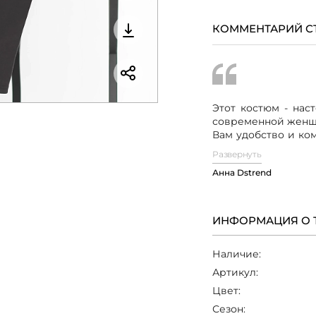
КОММЕНТАРИЙ С
Этот костюм - нас
современной женщи
Вам удобство и ко
украшением Вашег
Развернуть
это классика, кото
Анна Dstrend
позволит Вам выгл
любой ситуа
минималистичный
женственность
ИНФОРМАЦИЯ О 
приталенный силуэ
небольшой разрез
Наличие:
изюминки в образ.
и приятной на
Артикул:
обеспечивает комф
Цвет:
свободных и прита
подчеркивает жен
Сезон: