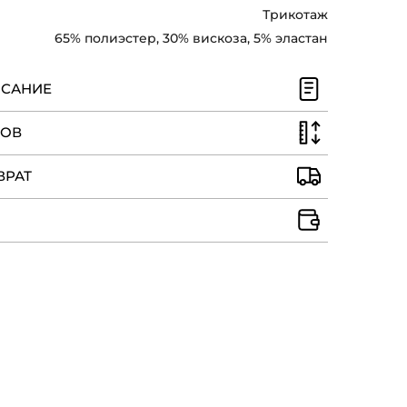
атах делают образ более
Трикотаж
акже попросту удобны при
65% полиэстер, 30% вискоза, 5% эластан
ИСАНИЕ
РОВ
ВРАТ