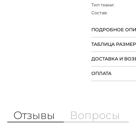
3/4 длины на п
Тип ткани:
изысканным, а т
Состав:
офисной работе.
ПОДРОБНОЕ ОП
ТАБЛИЦА РАЗМЕ
ДОСТАВКА И ВОЗ
ОПЛАТА
Отзывы
Вопросы