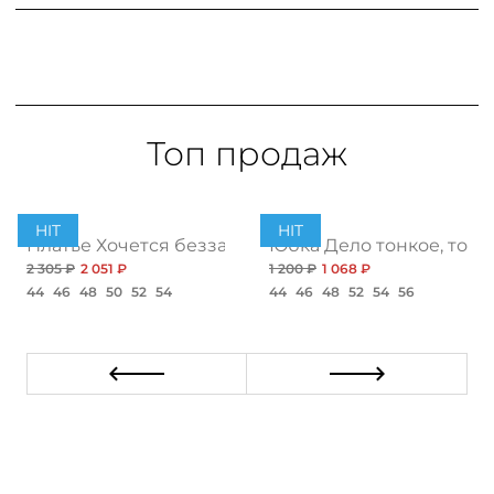
Топ продаж
HIT
HIT
ент
Платье Хочется беззаботности, топ
Юбка Дело тонкое, топ
2 305 ₽
2 051 ₽
1 200 ₽
1 068 ₽
44
46
48
50
52
54
44
46
48
52
54
56