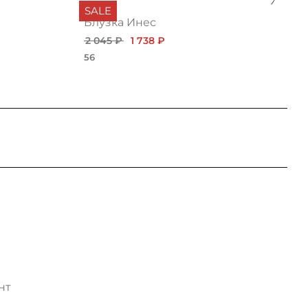
SALE
Блузка Инес
2 045 ₽
1 738 ₽
56
нт