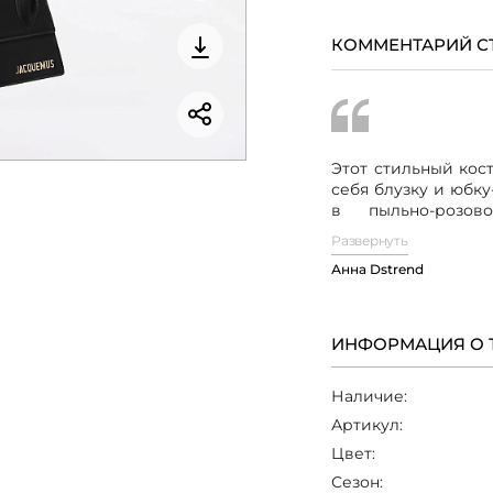
КОММЕНТАРИЙ С
Этот стильный кос
себя блузку и юбк
в пыльно-розо
цельнокроеными р
Развернуть
резинкой внизу,
Анна Dstrend
посадку изделия.
ярком графичес
идеально сочетает
Данный костюм м
ИНФОРМАЦИЯ О 
черными туфлями и
небольшой сумкой 
Наличие:
наряд
идеально по
для более неформа
Артикул:
Цвет:
Сезон: