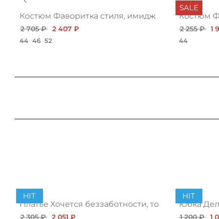
SALE
Костюм Фаворитка стиля, имидж
Костюм Ф
2 705 ₽
2 407 ₽
2 255 ₽
1 
44
46
52
44
HIT
HIT
Платье Хочется беззаботности, топ
Юбка Дело
2 305 ₽
2 051 ₽
1 200 ₽
1 