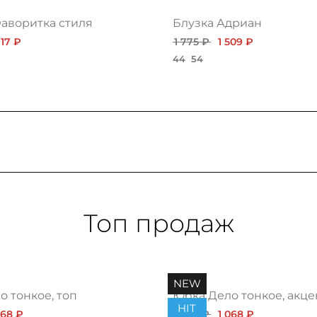
аворитка стиля
Блузка Адриан
917 ₽
1 775 ₽
1 509 ₽
44
54
Топ продаж
NEW
 тонкое, топ
Юбка Дело тонкое, акце
HIT
068 ₽
1 200 ₽
1 068 ₽