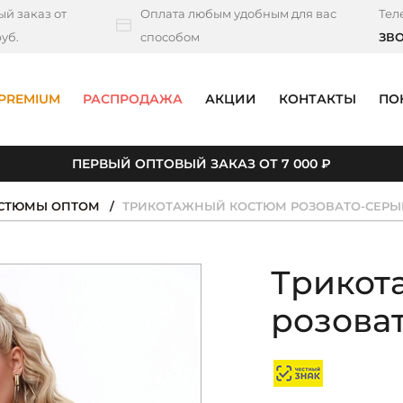
й заказ от
Оплата любым удобным для вас
Тел
уб.
способом
ЗВ
PREMIUM
РАСПРОДАЖА
АКЦИИ
КОНТАКТЫ
ПО
ПЕРВЫЙ ОПТОВЫЙ ЗАКАЗ ОТ 7 000 ₽
ОСТЮМЫ ОПТОМ
ТРИКОТАЖНЫЙ КОСТЮМ РОЗОВАТО-СЕРЫ
Трикот
розова