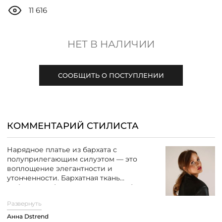
ДОСТАВКА
11 616
ОПЛАТА
НЕТ В НАЛИЧИИ
ТАБЛИЦА РАЗМЕРОВ
СООБЩИТЬ О ПОСТУПЛЕНИИ
МОСКВА
КОММЕНТАРИЙ СТИЛИСТА
+7 (800) 511-35-10
Нарядное платье из бархата с
полуприлегающим силуэтом — это
MANAGER@DSTREND.RU
воплощение элегантности и
утонченности. Бархатная ткань
добавляет образу роскоши и глубины, а
ЗАКАЗАТЬ ЗВОНОК
складки, заложенные по переду,
Развернуть
выгодно подчеркивают фигуру,
создавая изящный силуэт. Эффектное
Анна Dstrend