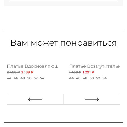
Вам может понравиться
си с разрезами
Платье Вдохновляющая история, принт
Платье Возмутительно к
2 460 ₽
2 189 ₽
1 450 ₽
1 291 ₽
44
46
48
50
52
54
44
46
48
50
52
54