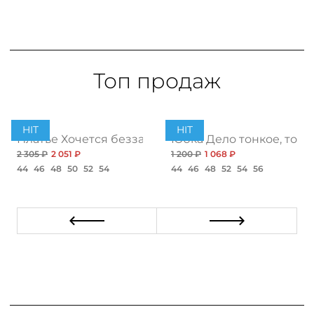
Топ продаж
HIT
HIT
ент
Платье Хочется беззаботности, топ
Юбка Дело тонкое, топ
2 305 ₽
2 051 ₽
1 200 ₽
1 068 ₽
44
46
48
50
52
54
44
46
48
52
54
56