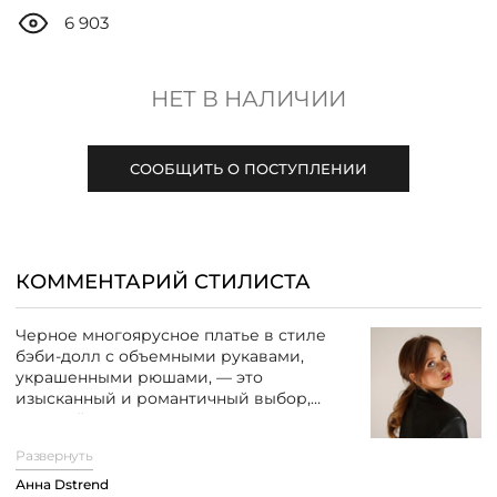
ДОСТАВКА
6 903
ОПЛАТА
НЕТ В НАЛИЧИИ
ТАБЛИЦА РАЗМЕРОВ
СООБЩИТЬ О ПОСТУПЛЕНИИ
МОСКВА
КОММЕНТАРИЙ СТИЛИСТА
+7 (800) 511-35-10
Черное многоярусное платье в стиле
бэби-долл с объемными рукавами,
MANAGER@DSTREND.RU
украшенными рюшами, — это
изысканный и романтичный выбор,
который идеально подходит для
ЗАКАЗАТЬ ЗВОНОК
создания женственного и кокетливого
Развернуть
образа. Легкие и воздушные ярусы
платья создают эффект динамичности и
Анна Dstrend