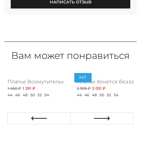
НАПИСАТЬ ОТЗЫВ
Вам может понравиться
HIT
бя, нью рэд
Платье Возмутительно красиво, яркая нью
Платье Хочется беззабо
1 450 ₽
1 291 ₽
2 305 ₽
2 051 ₽
44
46
48
50
52
54
44
46
48
50
52
54