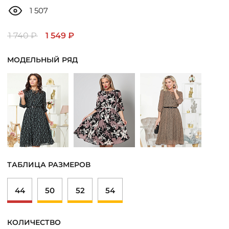
ДОСТАВКА
1 507
ОПЛАТА
1 740 ₽
1 549 ₽
МОДЕЛЬНЫЙ РЯД
ТАБЛИЦА РАЗМЕРОВ
МОСКВА
+7 (800) 511-35-10
ТАБЛИЦА РАЗМЕРОВ
MANAGER@DSTREND.RU
44
50
52
54
ЗАКАЗАТЬ ЗВОНОК
КОЛИЧЕСТВО