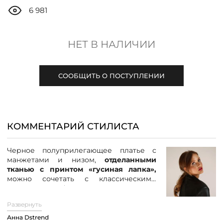
ДОСТАВКА
6 981
ОПЛАТА
НЕТ В НАЛИЧИИ
ТАБЛИЦА РАЗМЕРОВ
СООБЩИТЬ О ПОСТУПЛЕНИИ
МОСКВА
КОММЕНТАРИЙ СТИЛИСТА
+7 (800) 511-35-10
Черное полуприлегающее платье с
манжетами и низом,
отделанными
MANAGER@DSTREND.RU
тканью с принтом «гусиная лапка»,
можно сочетать с классическими
черными туфлями-лодочками или
ЗАКАЗАТЬ ЗВОНОК
ботильонами на каблуке, что добавит
Развернуть
образу элегантности. Для завершения
можно выбрать черную сумку среднего
Анна Dstrend