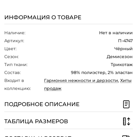
размера и тонкий ремень,
/
подчеркивающий талию. Украшения
лучше выбрать минималистичные:
ИНФОРМАЦИЯ О ТОВАРЕ
небольшие серьги и браслет. В
прохладную погоду образ дополнят
классическое
пальто
или тренч
Наличие:
Нет в наличии
нейтрального цвета, например,
Артикул:
П-4747
бежевого или серого, которые не будут
отвлекать внимание от основного
Цвет:
Чёрный
акцента принта.
Сезон:
Демисезон
Тип ткани:
Трикотаж
Состав:
98% полиэстер, 2% эластан
Входит в
Гармония нежности и дерзости
,
Хиты
коллекцию:
продаж
ПОДРОБНОЕ ОПИСАНИЕ
ТАБЛИЦА РАЗМЕРОВ