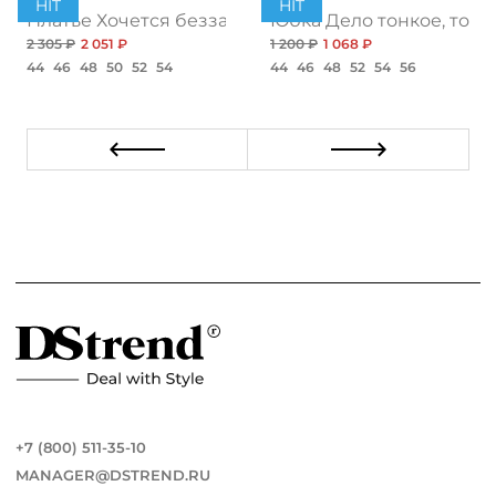
HIT
HIT
ент
Платье Хочется беззаботности, топ
Юбка Дело тонкое, топ
2 305 ₽
2 051 ₽
1 200 ₽
1 068 ₽
44
46
48
50
52
54
44
46
48
52
54
56
+7 (800) 511-35-10
MANAGER@DSTREND.RU