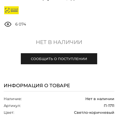
ДОСТАВКА
ОПЛАТА
6 074
ТАБЛИЦА РАЗМЕРОВ
НЕТ В НАЛИЧИИ
МОСКВА
СООБЩИТЬ О ПОСТУПЛЕНИИ
+7 (800) 511-35-10
ИНФОРМАЦИЯ О ТОВАРЕ
MANAGER@DSTREND.RU
Наличие:
Нет в наличии
ЗАКАЗАТЬ ЗВОНОК
Артикул:
П-1711
Цвет:
Светло-коричневый