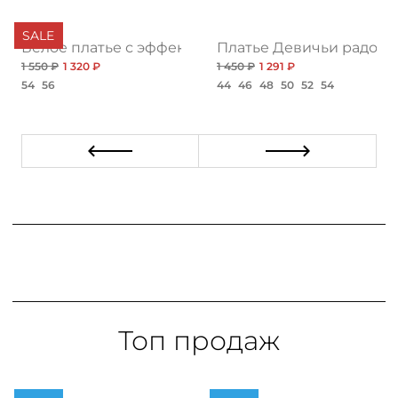
SALE
Белое платье с эффектом крэш
Платье Девичьи радости
1 550 ₽
1 320 ₽
1 450 ₽
1 291 ₽
54
56
44
46
48
50
52
54
Топ продаж