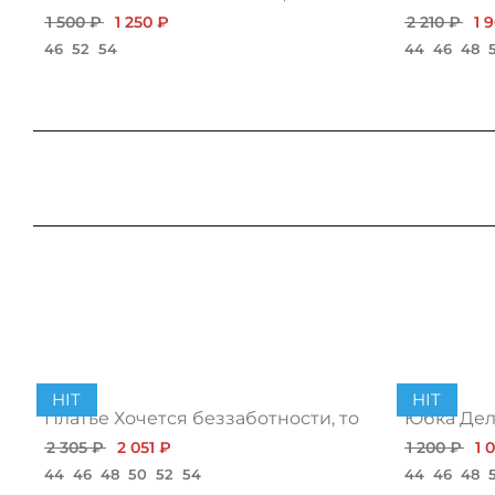
1 500 ₽
1 250 ₽
2 210 ₽
1 
46
52
54
44
46
48
HIT
HIT
Платье Хочется беззаботности, топ
Юбка Дело
2 305 ₽
2 051 ₽
1 200 ₽
1 
44
46
48
50
52
54
44
46
48