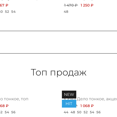
967 ₽
1 470 ₽
1 250 ₽
50
52
54
48
Топ продаж
NEW
 тонкое, топ
Юбка Дело тонкое, акце
HIT
068 ₽
1 200 ₽
1 068 ₽
52
54
56
44
48
50
52
54
56