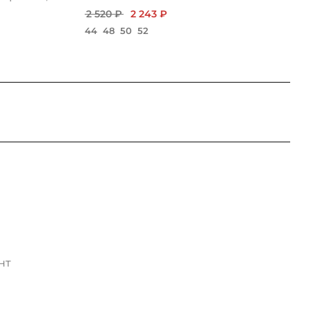
2 520 ₽
2 243 ₽
44
48
50
52
нт