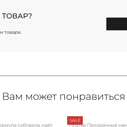
 ТОВАР?
м товаре.
Вам может понравиться
SALE
ормула соблазна, найт
Платье Прозрачные на