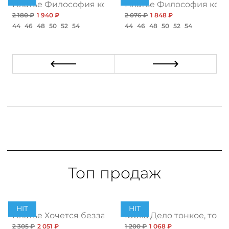
 блэк
Платье Философия комфорта, браво
Платье Философия комф
2 180 ₽
1 940 ₽
2 076 ₽
1 848 ₽
44
46
48
50
52
54
44
46
48
50
52
54
Топ продаж
HIT
HIT
ент
Платье Хочется беззаботности, топ
Юбка Дело тонкое, топ
2 305 ₽
2 051 ₽
1 200 ₽
1 068 ₽