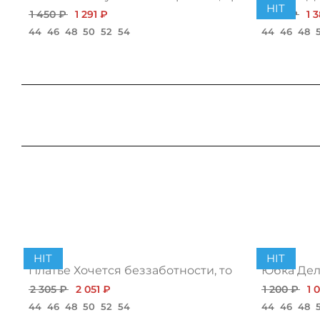
HIT
1 450 ₽
1 291 ₽
1 595 ₽
1 
44
46
48
50
52
54
44
46
48
HIT
HIT
Платье Хочется беззаботности, топ
Юбка Дело
2 305 ₽
2 051 ₽
1 200 ₽
1 
44
46
48
50
52
54
44
46
48