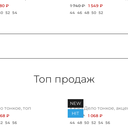
380 ₽
1 740 ₽
1 549 ₽
50
52
54
44
46
48
50
52
Топ продаж
NEW
 тонкое, топ
Юбка Дело тонкое, акце
HIT
068 ₽
1 200 ₽
1 068 ₽
52
54
56
44
48
50
52
54
56