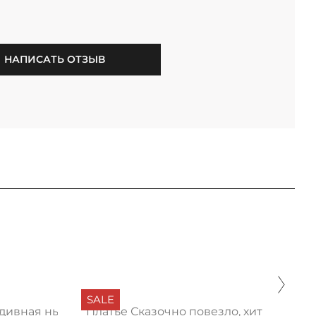
НАПИСАТЬ ОТЗЫВ
SALE
 дивная нью
Платье Сказочно повезло, хит