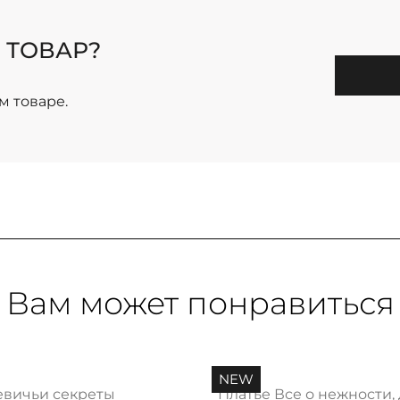
 ТОВАР?
м товаре.
Вам может понравиться
NEW
евичьи секреты
Платье Все о нежности,