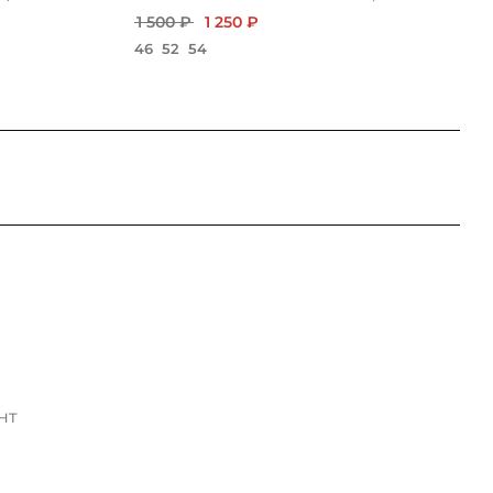
1 500 ₽
1 250 ₽
46
52
54
нт