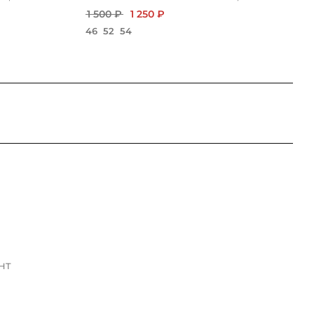
1 500 ₽
1 250 ₽
46
52
54
нт