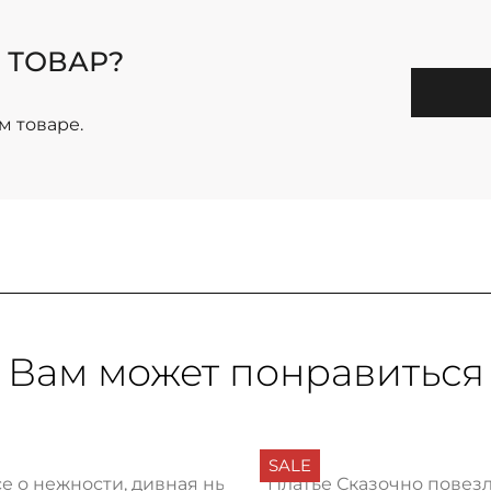
 ТОВАР?
м товаре.
Вам может понравиться
SALE
се о нежности, дивная нью
Платье Сказочно повезл