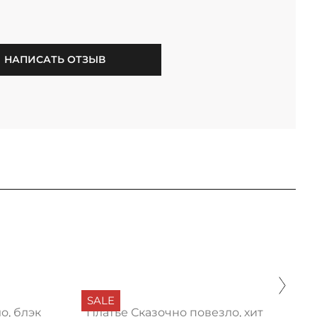
НАПИСАТЬ ОТЗЫВ
SALE
о, блэк
Платье Сказочно повезло, хит