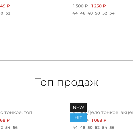
549 ₽
1 500 ₽
1 250 ₽
50
52
44
46
48
50
52
54
Топ продаж
NEW
 тонкое, топ
Юбка Дело тонкое, акце
HIT
068 ₽
1 200 ₽
1 068 ₽
52
54
56
44
48
50
52
54
56