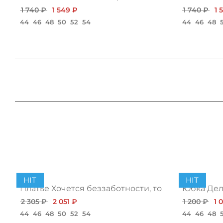
1 740 ₽
1 549 ₽
1 740 ₽
1 
44
46
48
50
52
54
44
46
48
HIT
HIT
Платье Хочется беззаботности, топ
Юбка Дело
2 305 ₽
2 051 ₽
1 200 ₽
1 
44
46
48
50
52
54
44
46
48