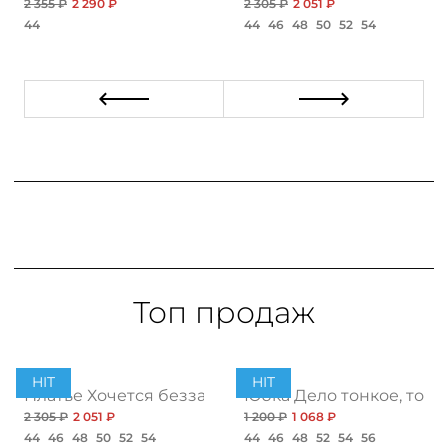
2 355 ₽
2 290 ₽
2 305 ₽
2 051 ₽
44
44
46
48
50
52
54
Топ продаж
HIT
HIT
ент
Платье Хочется беззаботности, топ
Юбка Дело тонкое, топ
2 305 ₽
2 051 ₽
1 200 ₽
1 068 ₽
44
46
48
50
52
54
44
46
48
52
54
56