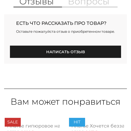
Отзывы
Вопросы
ЕСТЬ ЧТО РАССКАЗАТЬ ПРО ТОВАР?
Оставьте пожалуйста отзыв о приобретенном товаре.
НАПИСАТЬ ОТЗЫВ
Вам может понравиться
SALE
HIT
т
Платье гипюровое нарядное черное
Платье Хочется беззабо