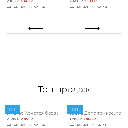
2 180 ₽
1 940 ₽
2 460 ₽
2 189 ₽
44
46
48
50
52
54
44
46
48
50
52
54
Топ продаж
HIT
HIT
ент
Платье Хочется беззаботности, топ
Юбка Дело тонкое, топ
2 305 ₽
2 051 ₽
1 200 ₽
1 068 ₽
44
46
48
50
52
54
44
46
48
52
54
56