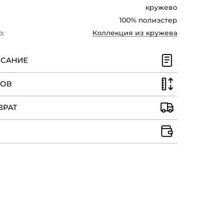
я.
кружево
100% полиэстер
ю:
Коллекция из кружева
ИСАНИЕ
РОВ
ВРАТ