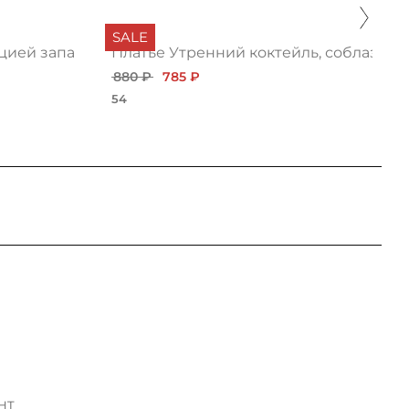
SALE
ацией запаха
Платье Утренний коктейль, соблазн
880 ₽
785 ₽
54
нт