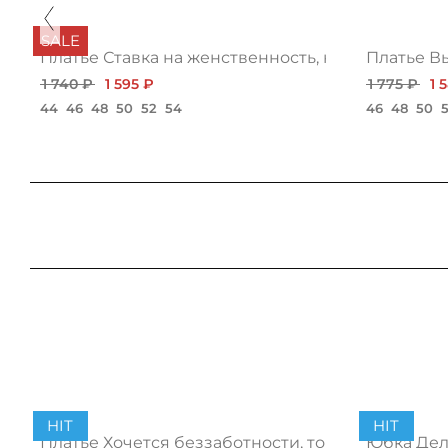
SALE
зами
Платье Ставка на женственность, нью
Платье В
1 740 ₽
1 595 ₽
1 775 ₽
1 
44
46
48
50
52
54
46
48
50
HIT
HIT
Платье Хочется беззаботности, топ
Юбка Дело