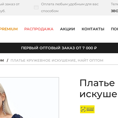
й заказ от
Оплата любым удобным для вас
Тел
уб.
способом
ЗВ
PREMIUM
РАСПРОДАЖА
АКЦИИ
КОНТАКТЫ
ПО
ПЕРВЫЙ ОПТОВЫЙ ЗАКАЗ ОТ 7 000 ₽
ОМ
ПЛАТЬЕ КРУЖЕВНОЕ ИСКУШЕНИЕ, НАЙТ ОПТОМ
Платье
искуше