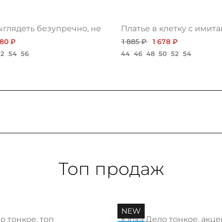
ыглядеть безупречно, нежная
Платье в клетку с имит
580 ₽
1 885 ₽
1 678 ₽
52
54
56
44
46
48
50
52
54
Топ продаж
NEW
 тонкое, топ
Юбка Дело тонкое, акце